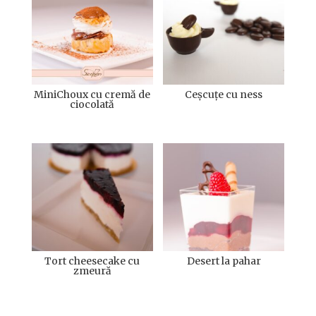
MiniChoux cu cremă de
Ceșcuțe cu ness
ciocolată
Tort cheesecake cu
Desert la pahar
zmeură