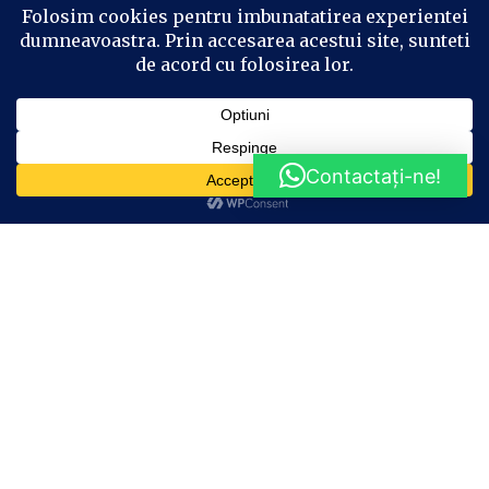
Ileana
Kinder felie de lapte
Contactați-ne!
Lămâița
Mini Doboș