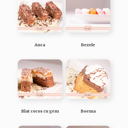
Anca
Bezele
Blat cocos cu gem
Boema