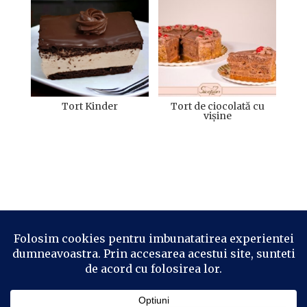
Tort Kinder
Tort de ciocolată cu
vișine
Telefon:
0744 786 513
e-mail:
sicopan_prodcom@yahoo.com
Deva, Bulevardul 22 Decembrie, bl. E